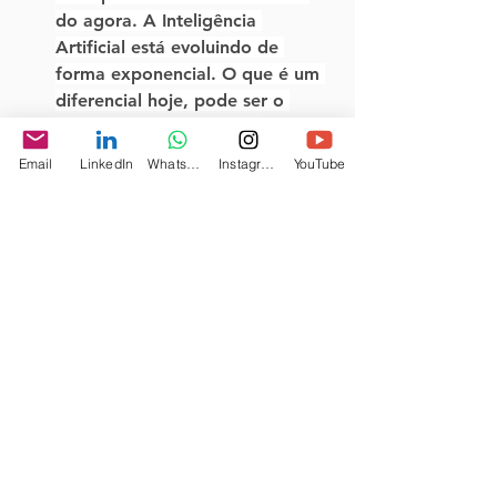
do agora. A Inteligência 
Artificial está evoluindo de 
forma exponencial. O que é um 
diferencial hoje, pode ser o 
padrão — ou já ter sido 
superado por algo muito mais 
Email
LinkedIn
WhatsApp
Instagram
YouTube
avançado — daqui a seis meses 
ou um ano. O segredo não é se 
apegar à ferramenta, mas sim à 
capacidade de orquestrá-la.
Conclusão: O Humano no 
Leme
A IA é o motor que te tira da lama, 
mas você continua sendo o piloto. 