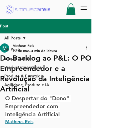
Post
All Posts
Matheus Reis
All Posts
10 de mar.
4 min de leitura
Do Backlog ao P&L: O PO
SimplificaReis
Empreendedor e a
Product Operations
Produto & Estratégia
Revolução da Inteligência
Agilidade, Produto e IA
Artificial
O Despertar do "Dono" 
Empreendedor com 
Inteligência Artificial
Matheus Reis