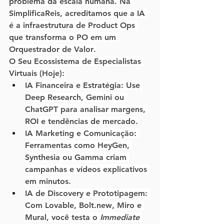
problema da escala humana. Na 
S
implificaReis
, acreditamos que a IA 
é a infraestrutura de 
Product Ops
que transforma o PO em um 
Orquestrador de Valor
.
O Seu Ecossistema de Especialistas 
Virtuais (Hoje):
IA Financeira e Estratégia:
 Use 
Deep Research
, 
Gemini
 ou 
ChatGPT
 para analisar margens, 
ROI e tendências de mercado.
IA Marketing e Comunicação:
Ferramentas como 
HeyGen
, 
Synthesia
 ou 
Gamma
 criam 
campanhas e vídeos explicativos 
em minutos.
IA de Discovery e Prototipagem:
Com 
Lovable
, 
Bolt.new
, 
Miro
 e 
Mural
, você testa o 
Immediate 