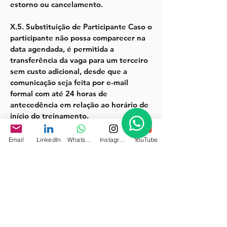
estorno ou cancelamento.
X.5. Substituição de Participante Caso o
participante não possa comparecer na
data agendada, é permitida a
transferência da vaga para um terceiro
sem custo adicional, desde que a
comunicação seja feita por e-mail
formal com até 24 horas de
antecedência em relação ao horário de
início do treinamento.
4. Propriedade Intelectual
Email
LinkedIn
WhatsApp
Instagram
YouTube
Todo o material didático (slides,
apostilas, exercícios e dinâmicas) é de
propriedade intelectual da Simplifica
Reis ou da Scrum.org. É proibida a
reprodução, gravação das aulas ou
compartilhamento do material com
terceiros sem autorização prévia."