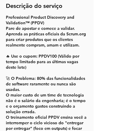
o
Descrição do serviço
u
t
Professional Product Discovery and
.
Validation™ (PPDV)
Pare de apostar e comece a validar.
Aprenda as práticas oficiais da Scrum.org
para criar produtos que os clientes
realmente compram, amam e utilizam.
🔥 Use o cupom: PPDV100 (Válido por
tempo limitado para as últimas vagas
deste lote)
🚀 O Problema: 80% das funcionalidades
de software raramente ou nunca são
usadas.
O maior custo de um time de tecnologia
não é o salário da engenharia; é o tempo
e o orçamento gastos construindo a
solução errada.
O treinamento oficial PPDV ensina você a
interromper o ciclo vicioso do "entregar
por entregar" (foco em outputs) e focar