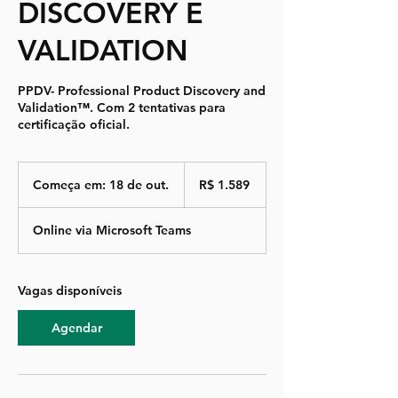
DISCOVERY E
VALIDATION
PPDV- Professional Product Discovery and
Validation™. Com 2 tentativas para
certificação oficial.
1.589
Reais
Começa em: 18 de out.
C
R$ 1.589
brasileiros
o
m
Online via Microsoft Teams
e
ç
a
e
Vagas disponíveis
m
:
Agendar
1
8
d
e