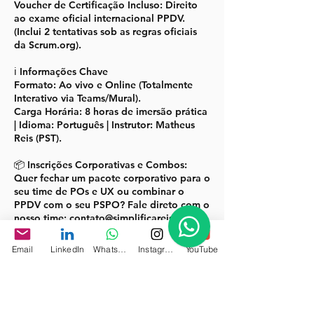
Voucher de Certificação Incluso: Direito
ao exame oficial internacional PPDV.
(Inclui 2 tentativas sob as regras oficiais
da Scrum.org).
ℹ️ Informações Chave
Formato: Ao vivo e Online (Totalmente
Interativo via Teams/Mural).
Carga Horária: 8 horas de imersão prática
| Idioma: Português | Instrutor: Matheus
Reis (PST).
📦 Inscrições Corporativas e Combos:
Quer fechar um pacote corporativo para o
seu time de POs e UX ou combinar o
PPDV com o seu PSPO? Fale direto com o
nosso time: contato@simplificareis.org
Email
LinkedIn
WhatsApp
Instagram
YouTube