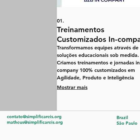
01.
Treinamentos
Customizados In-comp
Transformamos equipes através de
soluções educacionais sob medida.
Criamos treinamentos e jornadas in
company 100% customizados em
Agilidade, Produto e Inteligência
Artificial, adaptados à estrutura,
Mostrar mais
contexto e desafios da sua empres
Além de capacitações práticas,
oferecemos mentorias direcionadas
programas contínuos de
contato@simplificareis.org
Brazil
matheus@simplificareis.org
acompanhamento para acelerar o
São Paulo
desenvolvimento, a performance e 
autonomia dos seus colaboradores