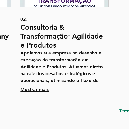
02.
Consultoria &
any
Transformação: Agilidade
e Produtos
Apoiamos sua empresa no desenho e
execução da transformação em
Agilidade e Produtos. Atuamos direto
na raiz dos desafios estratégicos e
operacionais, otimizando o fluxo de
a.
valor, a gestão de backlog e a
Mostrar mais
maturidade dos times de produto e
 e
tecnologia. Por meio de diagnóstico,
governança enxuta e práticas modernas,
Term
alinhamos estratégia ao negócio para
a
maximizar resultados, reduzir o tempo
.
de entrega e gerar valor real de forma